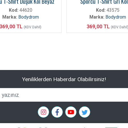
u T-Shirt Düşük Kol Beyaz
Sporcu T-Shirt Gri Ko
Kod:
44620
Kod:
43575
Marka:
Bodydrom
Marka:
Bodydrom
369,00 TL
369,00 TL
(KDV Dahil)
(KDV Dahil
Yeniliklerden Haberdar Olabilirsiniz!