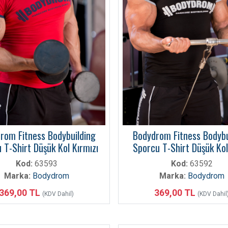
rom Fitness Bodybuilding
Bodydrom Fitness Bodybu
 T-Shirt Düşük Kol Kırmızı
Sporcu T-Shirt Düşük Kol
Kod:
63593
Kod:
63592
Marka:
Bodydrom
Marka:
Bodydrom
369,00 TL
369,00 TL
(KDV Dahil)
(KDV Dahil