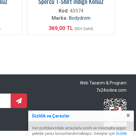
lsuz
Sporcu T-Shirt Indigo Kolsuz
Kod:
43574
Marka:
Bodydrom
369,00 TL
)
(KDV Dahil)
Web Tasarım & Program
7x24online.com
×
Gizlilik ve Çerezler
Veri politikasındaki amaçlarla sınırlı ve mevzuata uygun
şekilde çerez konumlandırmaktayız. Detaylar için
Gizlilik