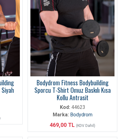
ilding
Bodydrom Fitness Bodybuilding
 Siyah
Sporcu T-Shirt Omuz Baskılı Kısa
Kollu Antrasit
Kod:
44623
Marka:
Bodydrom
)
469,00 TL
(KDV Dahil)