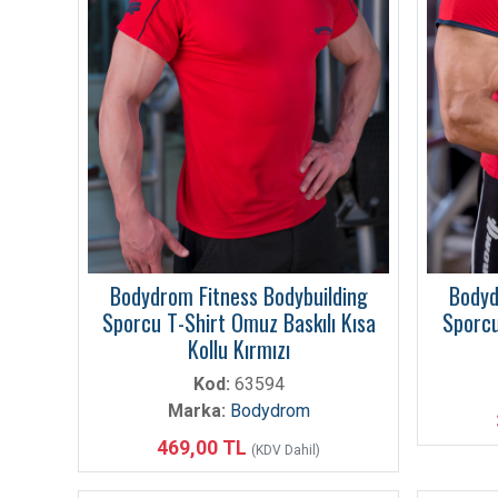
Bodydrom Fitness Bodybuilding
Bodyd
Sporcu T-Shirt Omuz Baskılı Kısa
Sporcu
Kollu Kırmızı
Kod:
63594
Marka:
Bodydrom
469,00 TL
(KDV Dahil)