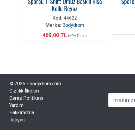
Sporcu T-Shirt Omuz Baskılı Kısa
Sporc
Kollu Beyaz
Kod:
44622
Marka:
Bodydrom
469,00 TL
(KDV Dahil)
© 2026 - bodydrom.com
Gizlilik İlkeleri
Çerez Politikası
Yardım
Hakkımızda
İletişim